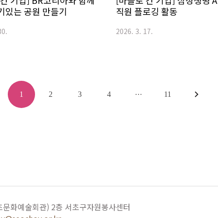
 간 기업] BR코리아와 함께
[마을로 간 기업] 삼성생명 A
기있는 공원 만들기
직원 플로깅 활동
30.
2026. 3. 17.
1
2
3
4
···
11
서초문화예술회관) 2층 서초구자원봉사센터