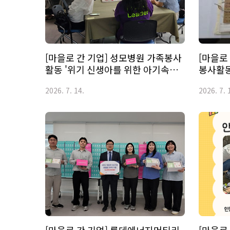
[마을로 간 기업] 성모병원 가족봉사
[마을로
활동 '위기 신생아를 위한 아기속싸
봉사활동
개 만들기' 3회차
속싸개 
2026. 7. 14.
2026. 7. 