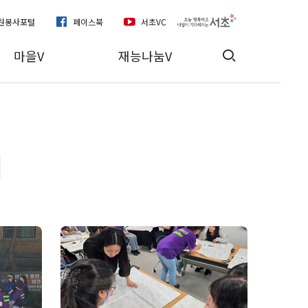
자원봉사포털
페이스북
서초VC
마을V
재능나눔V
기