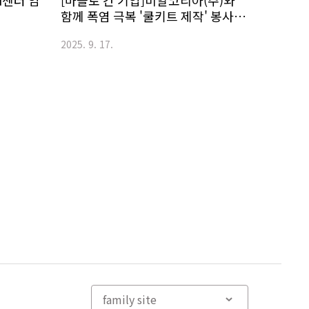
I센터 임
[마을로 간 기업]비알코리아(주)와
함께 폭염 극복 '쿨키트 제작' 봉사활
동
2025. 9. 17.