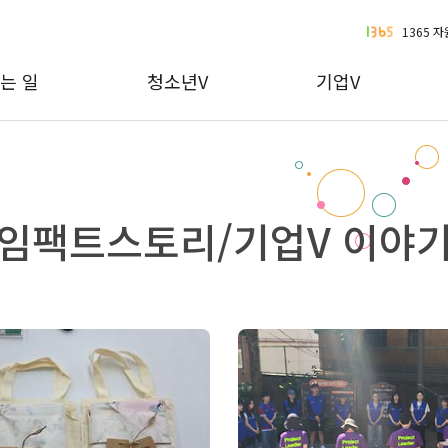
1365 
는 일
청소년V
기업V
임팩트스토리/기업V 이야